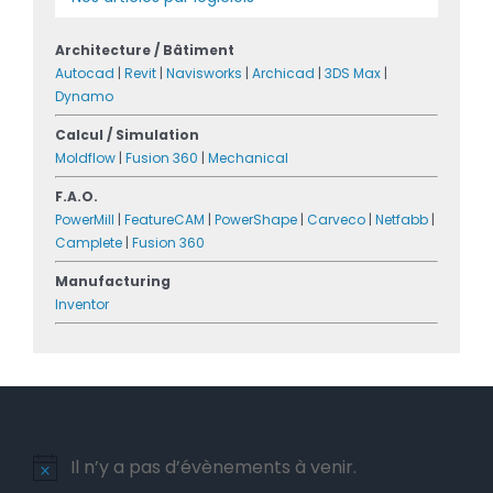
Architecture / Bâtiment
Autocad
|
Revit
|
Navisworks
|
Archicad
|
3DS Max
|
Dynamo
Calcul / Simulation
Moldflow
|
Fusion 360
|
Mechanical
F.A.O.
PowerMill
|
FeatureCAM
|
PowerShape
|
Carveco
|
Netfabb
|
Camplete
|
Fusion 360
Manufacturing
Inventor
Il n’y a pas d’évènements à venir.
Notice