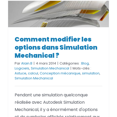
Comment modifier les options
Comment modifier les
dans Simulation Mechanical ?
options dans Simulation
Mechanical ?
Par
Alain.B
|
4 mars 2014
|
Catégories :
Blog
,
Logiciels
,
Simulation Mechanical
|
Mots-clés :
Astuce
,
calcul
,
Conception mécanique
,
simulation
,
Simulation Mechanical
Pendant une simulation quelconque
réalisée avec Autodesk Simulation
Mechanical, il y a énormément d'options
et de symboles affichés relativement aux