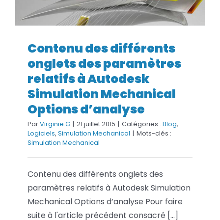
Contenu des différents onglets
des paramètres relatifs à
Contenu des différents
Autodesk Simulation
onglets des paramètres
Mechanical Options d’analyse
relatifs à Autodesk
Simulation Mechanical
Options d’analyse
Par
Virginie.G
|
21 juillet 2015
|
Catégories :
Blog
,
Logiciels
,
Simulation Mechanical
|
Mots-clés :
Simulation Mechanical
Contenu des différents onglets des
paramètres relatifs à Autodesk Simulation
Mechanical Options d’analyse Pour faire
suite à l'article précédent consacré [...]