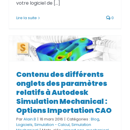
votre logiciel de [...]
Lire la suite
0
Contenu des différents onglets
des paramètres relatifs à
Contenu des différents
Autodesk Simulation
Mechanical : Options
onglets des paramètres
Importation CAO
relatifs à Autodesk
Simulation Mechanical :
Options Importation CAO
Par
Alain.B
|
16 mars 2016
|
Catégories :
Blog
,
Logiciels
,
Simulation - Calcul
,
Simulation