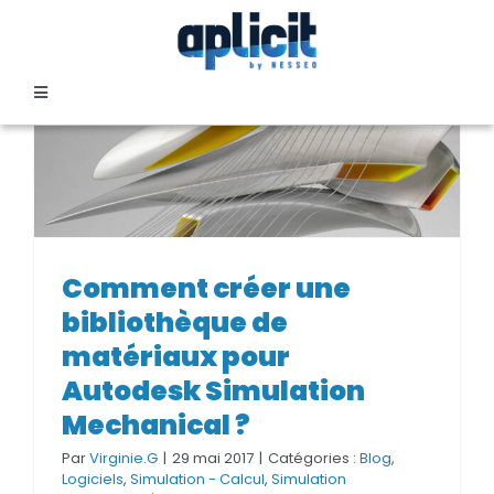
Passer
au
contenu
Toggle
Navigation
SECTEURS
FORMATION
Comment créer une
bibliothèque de matériaux pour
Comment créer une
SERVICES
Autodesk Simulation
bibliothèque de
Mechanical ?
matériaux pour
TEMOIGNAGES
Autodesk Simulation
Mechanical ?
EVENEMENTS
Par
Virginie.G
|
29 mai 2017
|
Catégories :
Blog
,
Logiciels
,
Simulation - Calcul
,
Simulation