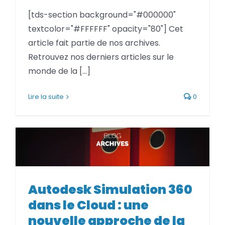
[tds-section background="#000000"
textcolor="#FFFFFF" opacity="80"] Cet
article fait partie de nos archives.
Retrouvez nos derniers articles sur le
monde de la [...]
Lire la suite
0
Autodesk Simulation 360 dans le
Cloud : une nouvelle approche
Autodesk Simulation 360
de la simulation
dans le Cloud : une
nouvelle approche de la