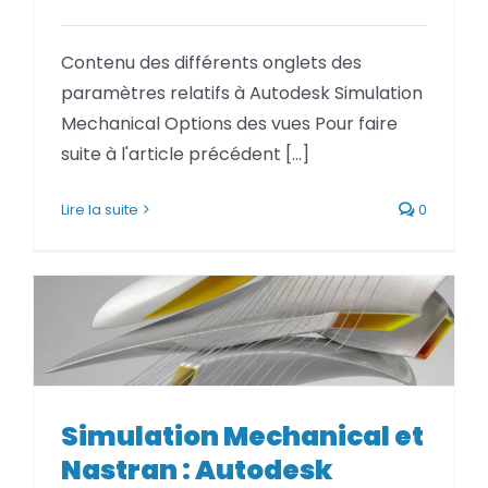
Contenu des différents onglets des
paramètres relatifs à Autodesk Simulation
Mechanical Options des vues Pour faire
suite à l'article précédent [...]
Lire la suite
0
Simulation Mechanical et
Nastran : Autodesk Simulation
Simulation Mechanical et
Mechanical intègre désormais
Nastran : Autodesk
des solveurs Nastran