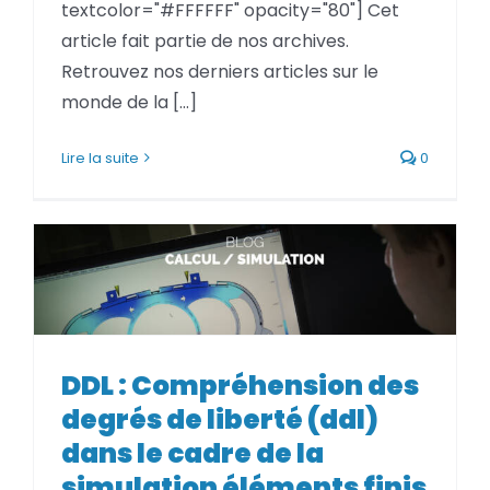
textcolor="#FFFFFF" opacity="80"] Cet
article fait partie de nos archives.
Retrouvez nos derniers articles sur le
monde de la [...]
Lire la suite
0
DDL : Compréhension des
degrés de liberté (ddl) dans le
DDL : Compréhension des
cadre de la simulation
degrés de liberté (ddl)
éléments finis
dans le cadre de la
simulation éléments finis