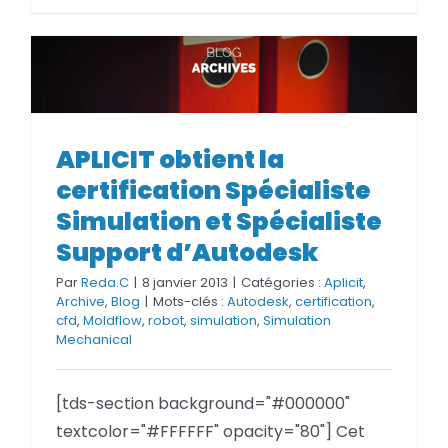
APLICIT obtient la certification
Spécialiste Simulation et
APLICIT obtient la
Spécialiste Support d’Autodesk
certification Spécialiste
Simulation et Spécialiste
Support d’Autodesk
Par
Reda.C
|
8 janvier 2013
|
Catégories :
Aplicit
,
Archive
,
Blog
|
Mots-clés :
Autodesk
,
certification
,
cfd
,
Moldflow
,
robot
,
simulation
,
Simulation
Mechanical
[tds-section background="#000000"
textcolor="#FFFFFF" opacity="80"] Cet