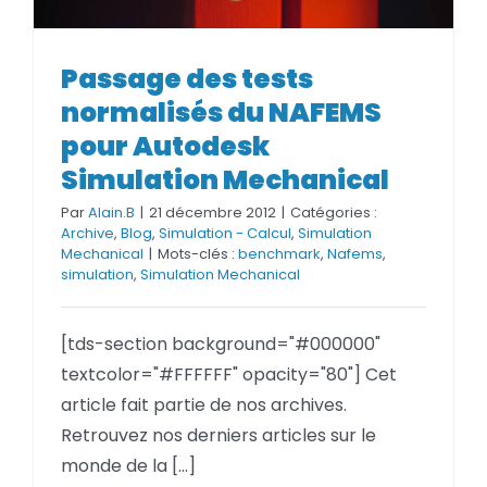
Passage des tests normalisés
du NAFEMS pour Autodesk
Passage des tests
Simulation Mechanical
normalisés du NAFEMS
pour Autodesk
Simulation Mechanical
Par
Alain.B
|
21 décembre 2012
|
Catégories :
Archive
,
Blog
,
Simulation - Calcul
,
Simulation
Mechanical
|
Mots-clés :
benchmark
,
Nafems
,
simulation
,
Simulation Mechanical
[tds-section background="#000000"
textcolor="#FFFFFF" opacity="80"] Cet
article fait partie de nos archives.
Retrouvez nos derniers articles sur le
monde de la [...]