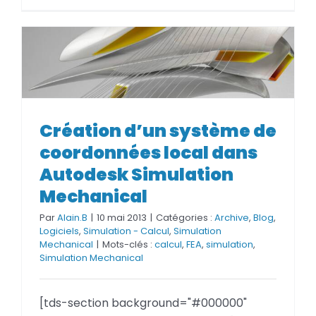
Création d’un système de
coordonnées local dans
Création d’un système de
Autodesk Simulation
coordonnées local dans
Mechanical
Autodesk Simulation
Mechanical
Par
Alain.B
|
10 mai 2013
|
Catégories :
Archive
,
Blog
,
Logiciels
,
Simulation - Calcul
,
Simulation
Mechanical
|
Mots-clés :
calcul
,
FEA
,
simulation
,
Simulation Mechanical
[tds-section background="#000000"