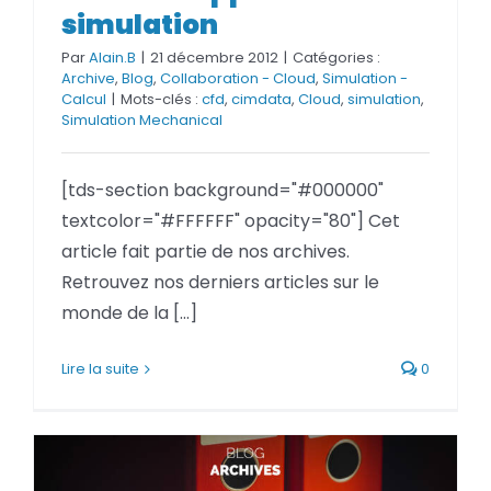
simulation
Par
Alain.B
|
21 décembre 2012
|
Catégories :
Archive
,
Blog
,
Collaboration - Cloud
,
Simulation -
Calcul
|
Mots-clés :
cfd
,
cimdata
,
Cloud
,
simulation
,
Simulation Mechanical
[tds-section background="#000000"
textcolor="#FFFFFF" opacity="80"] Cet
article fait partie de nos archives.
Retrouvez nos derniers articles sur le
monde de la [...]
Lire la suite
0