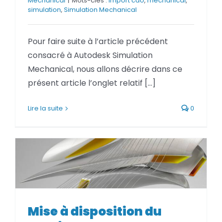
Mechanical
|
Mots-clés :
import cao
,
mechanical
,
simulation
,
Simulation Mechanical
Pour faire suite à l’article précédent
consacré à Autodesk Simulation
Mechanical, nous allons décrire dans ce
présent article l’onglet relatif [...]
Lire la suite
0
Mise à disposition du Service
Mise à disposition du
Pack 1 Autodesk Simulation