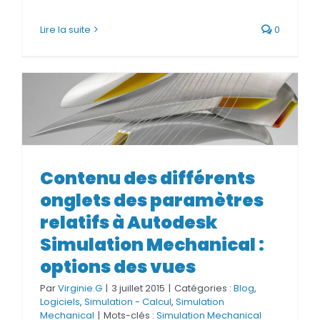
Lire la suite
0
Contenu des différents onglets
des paramètres relatifs à
Contenu des différents
Autodesk Simulation
onglets des paramètres
Mechanical : options des vues
relatifs à Autodesk
Simulation Mechanical :
options des vues
Par
Virginie.G
|
3 juillet 2015
|
Catégories :
Blog
,
Logiciels
,
Simulation - Calcul
,
Simulation
Mechanical
|
Mots-clés :
Simulation Mechanical