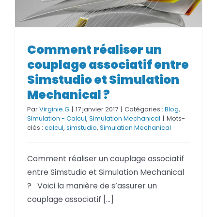
Comment réaliser un couplage
Comment réaliser un
associatif entre Simstudio et
couplage associatif entre
Simulation Mechanical ?
Simstudio et Simulation
Mechanical ?
Par
Virginie.G
|
17 janvier 2017
|
Catégories :
Blog
,
Simulation - Calcul
,
Simulation Mechanical
|
Mots-
clés :
calcul
,
simstudio
,
Simulation Mechanical
Comment réaliser un couplage associatif
entre Simstudio et Simulation Mechanical
? Voici la manière de s’assurer un
couplage associatif [...]