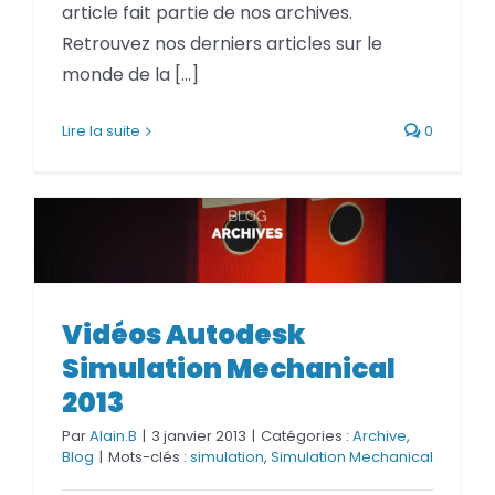
article fait partie de nos archives.
Retrouvez nos derniers articles sur le
monde de la [...]
Lire la suite
0
Vidéos Autodesk Simulation
Vidéos Autodesk
Mechanical 2013
Simulation Mechanical
2013
Par
Alain.B
|
3 janvier 2013
|
Catégories :
Archive
,
Blog
|
Mots-clés :
simulation
,
Simulation Mechanical