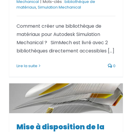
Mechanical
|
Mots-clés :
bibliothèque de
BLOG
matériaux
,
Simulation Mechanical
SOCIETE
Comment créer une bibliothèque de
matériaux pour Autodesk Simulation
Rechercher:
Mechanical ? SimMech est livré avec 2
bibliothèques directement accessibles [...]
Lire la suite
0
Mise à disposition de la version
Mise à disposition de la
2017.1.1 hotfix de Autodesk