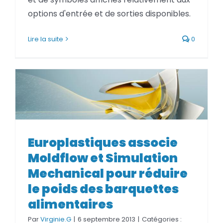
options d'entrée et de sorties disponibles.
Lire la suite
0
Europlastiques associe
Moldflow et Simulation
Europlastiques associe
Mechanical pour réduire le
Moldflow et Simulation
poids des barquettes
Mechanical pour réduire
alimentaires
le poids des barquettes
alimentaires
Par
Virginie.G
|
6 septembre 2013
|
Catégories :